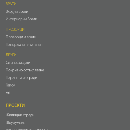
ВРАТИ
Входни Врати
Интериорни Врати
ПРОЗОРЦИ
Прозорци и врати
Панорамни плъзгания
ДРУГИ
Слънцезащити
Покривно остъкляване
Парапети и огради
Fancy
Art
ПРОЕКТИ
Жилищни сгради
Шоурумове